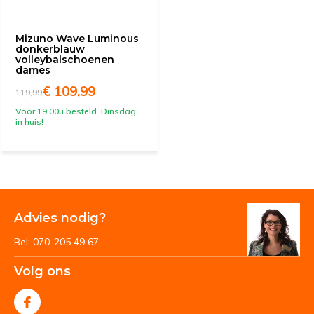
Mizuno Wave Luminous
donkerblauw
volleybalschoenen
dames
€ 109,99
119,99
Voor 19.00u besteld. Dinsdag
in huis!
Advies nodig?
Bel: 070-205 49 67
Volg ons