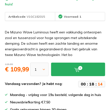
huis!
Artikelcode:
V1GC182015
Voorraad: 1
De Mizuno Wave Luminous heeft een vakkundig ontworpen
zool en tussenzool voor hoge sprongen met uitstekende
demping. De schoen heeft een zachte landing en enorme
energieoverdracht is gegarandeerd door het gebruik van
twee Mizuno Wave technologieën. Het bo
119,99
€ 109,99
0
0
:
1
8
:
1
4
Vandaag verzonden? Je hebt nog:
Maandag - vrijdag voor 19u besteld, volgende dag in huis
Nieuwsbriefkorting €7,50
Gratis retourneren binnen 30 dagen