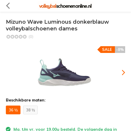
Mizuno Wave Luminous donkerblauw
volleybalschoenen dames
(0)
SALE
-8%
Beschikbare maten:
36 ½
38 ½
Ma. t/m vr. voor 19.00u besteld. De volgende dag in