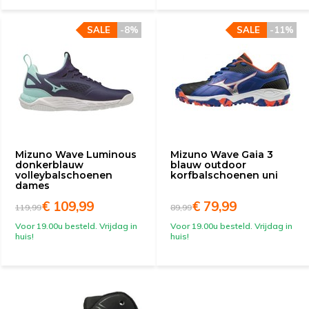
SALE
-8%
SALE
-11%
Mizuno Wave Luminous
Mizuno Wave Gaia 3
donkerblauw
blauw outdoor
volleybalschoenen
korfbalschoenen uni
dames
€ 109,99
€ 79,99
119,99
89,99
Voor 19.00u besteld. Vrijdag in
Voor 19.00u besteld. Vrijdag in
huis!
huis!