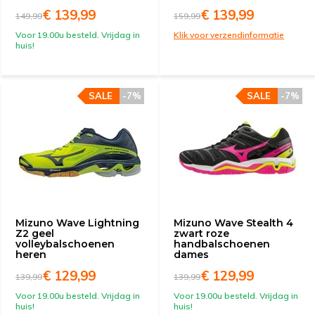
€ 139,99
€ 139,99
149,99
159,99
Voor 19.00u besteld. Vrijdag in
Klik voor verzendinformatie
huis!
SALE
-7%
SALE
-7%
Mizuno Wave Lightning
Mizuno Wave Stealth 4
Z2 geel
zwart roze
volleybalschoenen
handbalschoenen
heren
dames
€ 129,99
€ 129,99
139,99
139,99
Voor 19.00u besteld. Vrijdag in
Voor 19.00u besteld. Vrijdag in
huis!
huis!