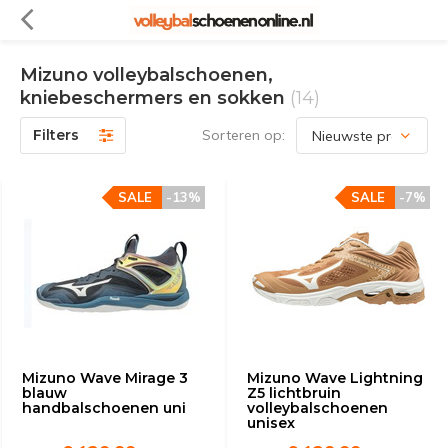
Mizuno volleybalschoenen,
kniebeschermers en sokken
(14)
Filters
Sorteren op:
SALE
-13%
SALE
-7%
Mizuno Wave Mirage 3
Mizuno Wave Lightning
blauw
Z5 lichtbruin
handbalschoenen uni
volleybalschoenen
unisex