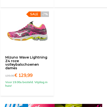
SALE
-7%
Mizuno Wave Lightning
Z4 roze
volleybalschoenen
dames
€ 129,99
139,99
Voor 19.00u besteld. Vrijdag in
huis!