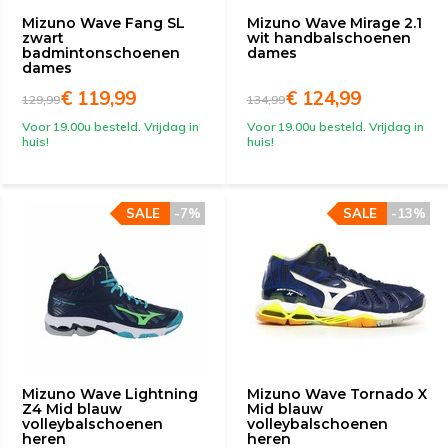
Mizuno Wave Fang SL
Mizuno Wave Mirage 2.1
zwart
wit handbalschoenen
badmintonschoenen
dames
dames
€ 119,99
€ 124,99
129,99
134,99
Voor 19.00u besteld. Vrijdag in
Voor 19.00u besteld. Vrijdag in
huis!
huis!
SALE
-7%
SALE
-13%
Mizuno Wave Lightning
Mizuno Wave Tornado X
Z4 Mid blauw
Mid blauw
volleybalschoenen
volleybalschoenen
heren
heren