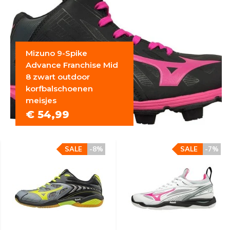
Mizuno 9-Spike
Advance Franchise Mid
8 zwart outdoor
korfbalschoenen
meisjes
€ 54,99
SALE
-8%
SALE
-7%