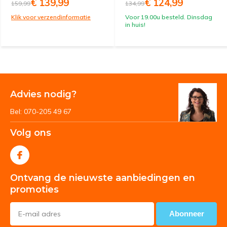
€ 139,99
€ 124,99
159,99
134,99
Klik voor verzendinformatie
Voor 19.00u besteld. Dinsdag
in huis!
Advies nodig?
Bel: 070-205 49 67
Volg ons
Ontvang de nieuwste aanbiedingen en
promoties
Abonneer