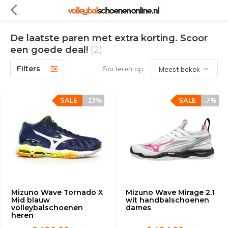
De laatste paren met extra korting. Scoor
een goede deal!
(2)
Filters
Sorteren op:
SALE
-13%
SALE
-7%
Mizuno Wave Tornado X
Mizuno Wave Mirage 2.1
Mid blauw
wit handbalschoenen
volleybalschoenen
dames
heren