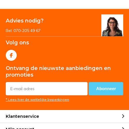
Advies nodig?
Bel: 070-205 49 67
Volg ons
Ontvang de nieuwste aanbiedingen en
promoties
Abonneer
* Lees hier de wettelijke beperkingen
Klantenservice