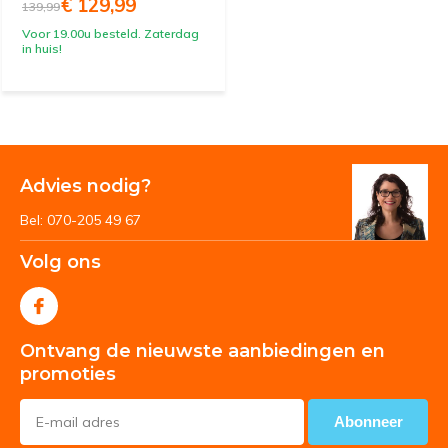
€ 129,99
139,99
Voor 19.00u besteld. Zaterdag
in huis!
Advies nodig?
Bel: 070-205 49 67
Volg ons
Ontvang de nieuwste aanbiedingen en
promoties
Abonneer