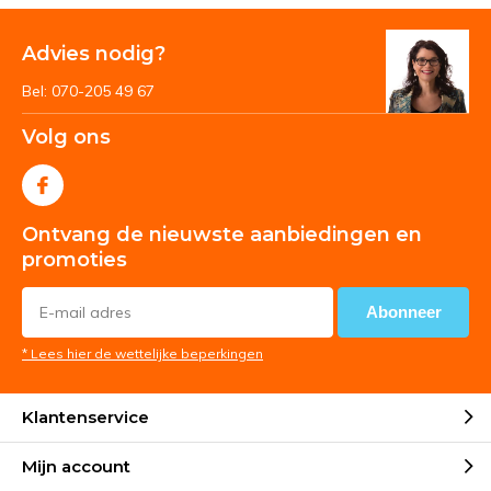
Advies nodig?
Bel: 070-205 49 67
Volg ons
Ontvang de nieuwste aanbiedingen en
promoties
Abonneer
* Lees hier de wettelijke beperkingen
Klantenservice
Mijn account