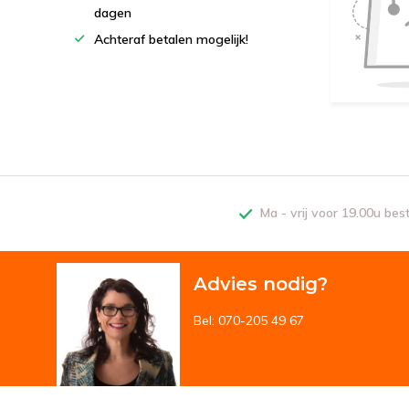
dagen
Achteraf betalen mogelijk!
Ma - vrij voor 19.00u bes
Advies nodig?
Bel: 070-205 49 67