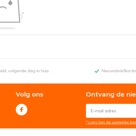
teld, volgende dag in huis
Nieuwsbriefkorti
Volg ons
Ontvang de ni
* Lees hier de wettelijke b