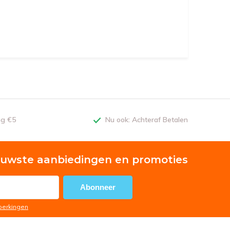
ng €5
Nu ook: Achteraf Betalen
euwste aanbiedingen en promoties
Abonneer
eperkingen