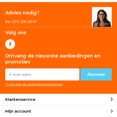
Advies nodig?
Bel: 070-205 49 67
Volg ons
Ontvang de nieuwste aanbiedingen en
promoties
Abonneer
* Lees hier de wettelijke beperkingen
Klantenservice
Mijn account