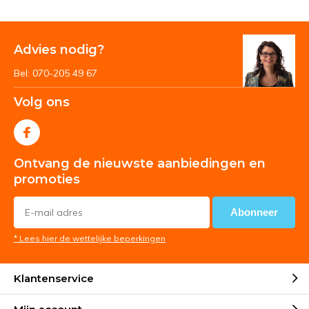
Advies nodig?
Bel: 070-205 49 67
Volg ons
Ontvang de nieuwste aanbiedingen en
promoties
Abonneer
* Lees hier de wettelijke beperkingen
Klantenservice