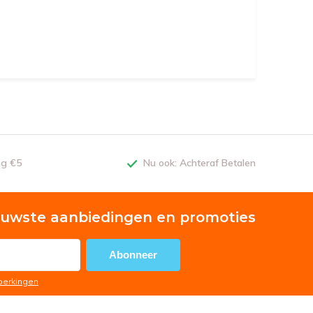
ng €5
Nu ook: Achteraf Betalen
euwste aanbiedingen en promoties
Abonneer
eperkingen