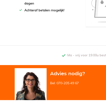
dagen
Achteraf betalen mogelijk!
Ma - vrij voor 19.00u bes
Advies nodig?
Bel: 070-205 49 67