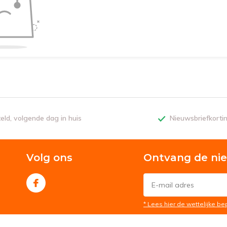
teld, volgende dag in huis
Nieuwsbriefkorti
Volg ons
Ontvang de ni
* Lees hier de wettelijke b