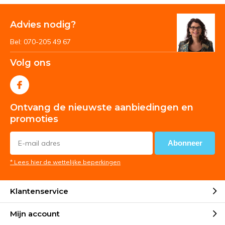
Advies nodig?
Bel: 070-205 49 67
Volg ons
Ontvang de nieuwste aanbiedingen en
promoties
Abonneer
* Lees hier de wettelijke beperkingen
Klantenservice
Mijn account