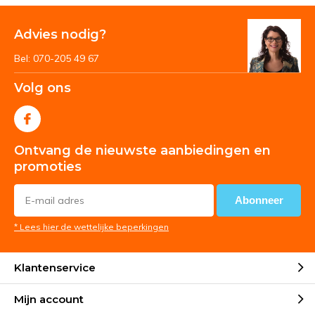
Advies nodig?
Bel: 070-205 49 67
Volg ons
Ontvang de nieuwste aanbiedingen en
promoties
Abonneer
* Lees hier de wettelijke beperkingen
Klantenservice
Mijn account