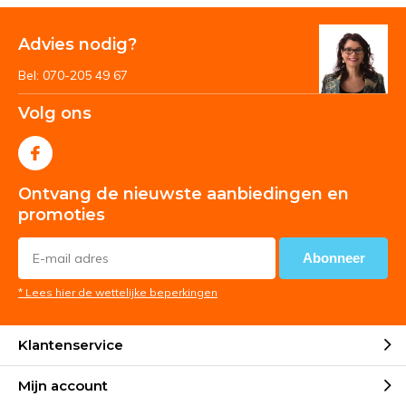
Advies nodig?
Bel: 070-205 49 67
Volg ons
Ontvang de nieuwste aanbiedingen en
promoties
Abonneer
* Lees hier de wettelijke beperkingen
Klantenservice
Mijn account