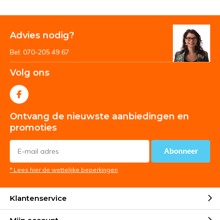
Advies nodig?
Bel: 070-205 49 67
Volg ons
Ontvang de nieuwste aanbiedingen en
promoties
Abonneer
* Lees hier de wettelijke beperkingen
Klantenservice