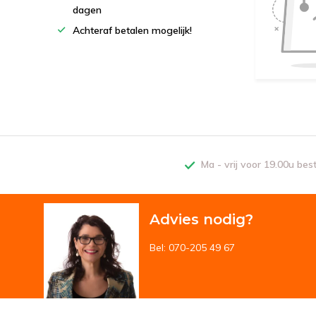
dagen
Achteraf betalen mogelijk!
Ma - vrij voor 19.00u bes
Advies nodig?
Bel: 070-205 49 67