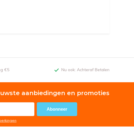
ng €5
Nu ook: Achteraf Betalen
euwste aanbiedingen en promoties
Abonneer
eperkingen