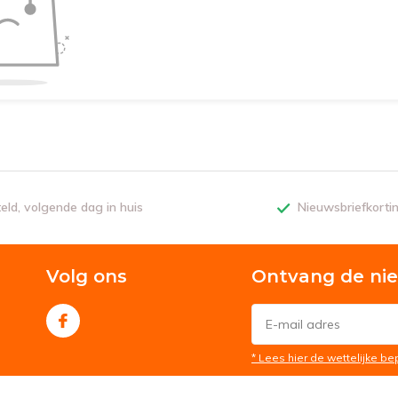
teld, volgende dag in huis
Nieuwsbriefkorti
Volg ons
Ontvang de ni
* Lees hier de wettelijke b