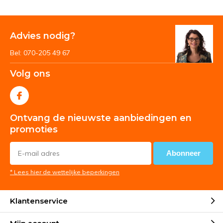
Advies nodig?
Bel: 070-205 49 67
Volg ons
Ontvang de nieuwste aanbiedingen en
promoties
Abonneer
* Lees hier de wettelijke beperkingen
Klantenservice