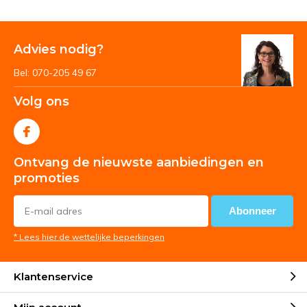
Advies nodig?
Bel: 070-205 49 67
Volg ons
Ontvang de nieuwste aanbiedingen en
promoties
Abonneer
* Lees hier de wettelijke beperkingen
Klantenservice