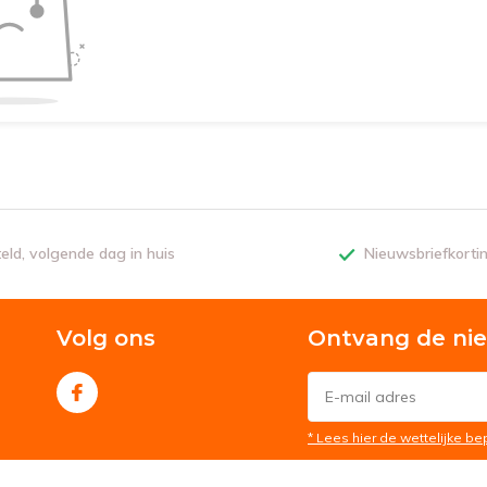
teld, volgende dag in huis
Nieuwsbriefkorti
Volg ons
Ontvang de ni
* Lees hier de wettelijke b