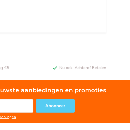
ng €5
Nu ook: Achteraf Betalen
euwste aanbiedingen en promoties
Abonneer
eperkingen