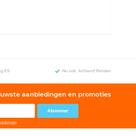
ng €5
Nu ook: Achteraf Betalen
euwste aanbiedingen en promoties
Abonneer
eperkingen