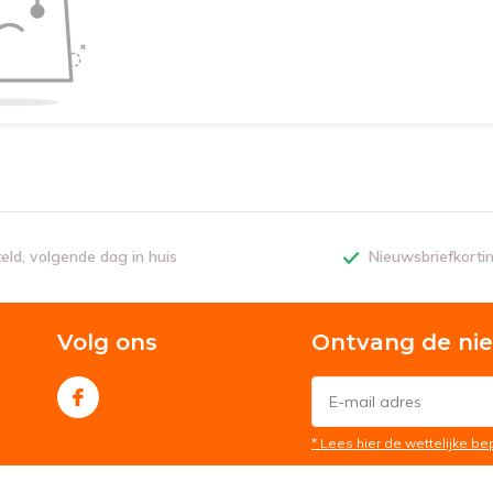
teld, volgende dag in huis
Nieuwsbriefkorti
Volg ons
Ontvang de ni
* Lees hier de wettelijke b