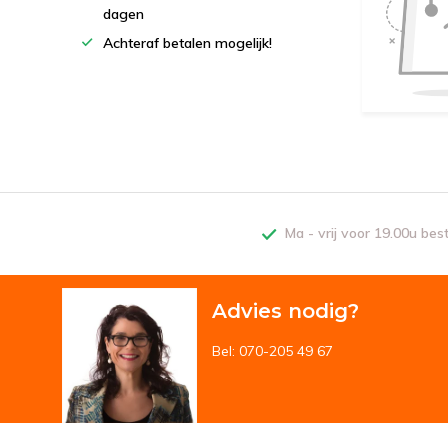
dagen
Achteraf betalen mogelijk!
Ma - vrij voor 19.00u bes
Advies nodig?
Bel: 070-205 49 67