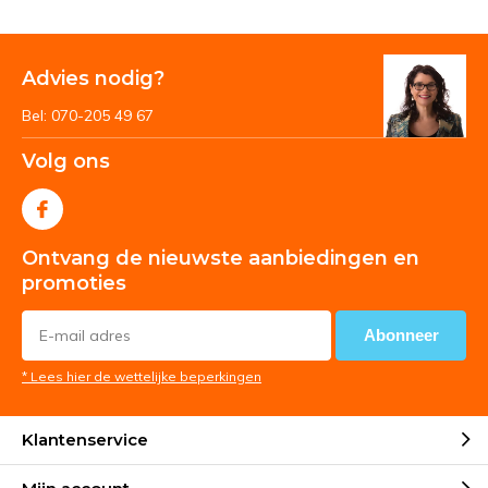
Advies nodig?
Bel: 070-205 49 67
Volg ons
Ontvang de nieuwste aanbiedingen en
promoties
Abonneer
* Lees hier de wettelijke beperkingen
Klantenservice