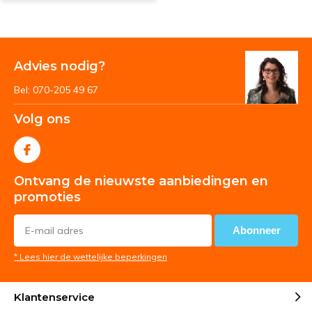
Advies nodig?
Bel: 070-205 49 67
Volg ons
Ontvang de nieuwste aanbiedingen en
promoties
Abonneer
* Lees hier de wettelijke beperkingen
Klantenservice