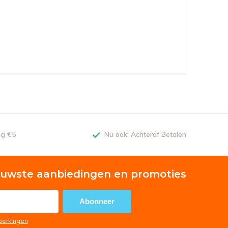
ng €5
Nu ook: Achteraf Betalen
euwste aanbiedingen en promoties
Abonneer
eperkingen