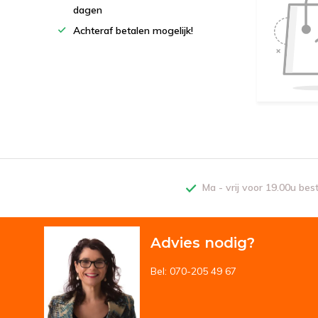
dagen
Achteraf betalen mogelijk!
Ma - vrij voor 19.00u bes
Advies nodig?
Bel: 070-205 49 67