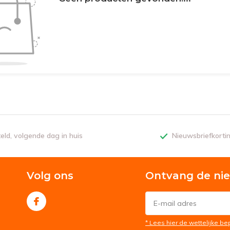
teld, volgende dag in huis
Nieuwsbriefkorti
Volg ons
Ontvang de ni
* Lees hier de wettelijke b