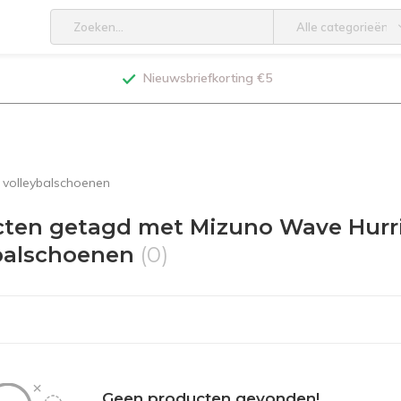
Alle categorieën
Nieuwsbriefkorting €5
 volleybalschoenen
ten getagd met Mizuno Wave Hurri
balschoenen
(0)
Geen producten gevonden!...