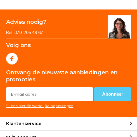
Advies nodig?
Bel: 070-205 49 67
Volg ons
Ontvang de nieuwste aanbiedingen en
promoties
Abonneer
* Lees hier de wettelijke beperkingen
Klantenservice