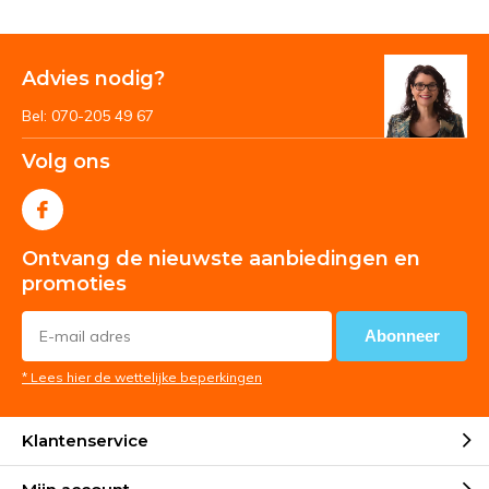
Advies nodig?
Bel: 070-205 49 67
Volg ons
Ontvang de nieuwste aanbiedingen en
promoties
Abonneer
* Lees hier de wettelijke beperkingen
Klantenservice