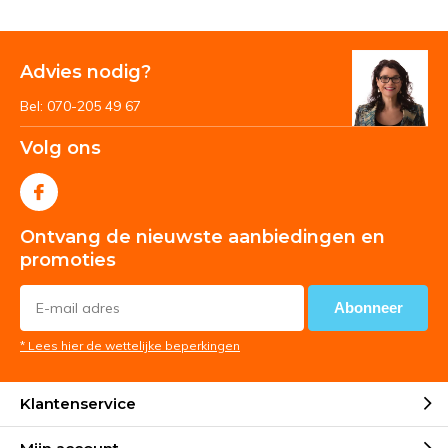
Advies nodig?
Bel: 070-205 49 67
Volg ons
Ontvang de nieuwste aanbiedingen en
promoties
Abonneer
* Lees hier de wettelijke beperkingen
Klantenservice