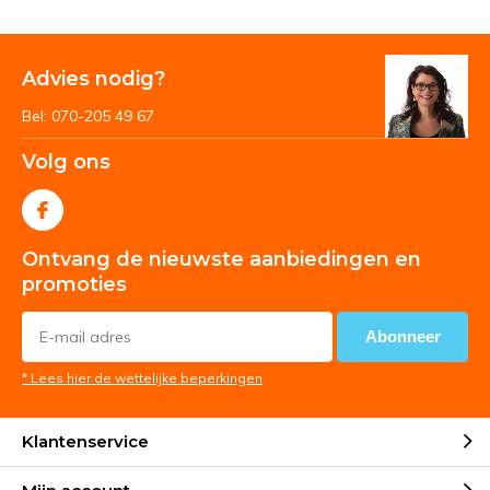
Advies nodig?
Bel: 070-205 49 67
Volg ons
Ontvang de nieuwste aanbiedingen en
promoties
Abonneer
* Lees hier de wettelijke beperkingen
Klantenservice