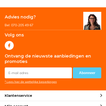
Advies nodig?
Bel: 070-205 49 67
Volg ons
Ontvang de nieuwste aanbiedingen en
promoties
Abonneer
* Lees hier de wettelijke beperkingen
Klantenservice