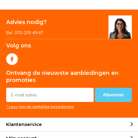
Advies nodig?
Bel: 070-205 49 67
Volg ons
Ontvang de nieuwste aanbiedingen en
promoties
Abonneer
* Lees hier de wettelijke beperkingen
Klantenservice