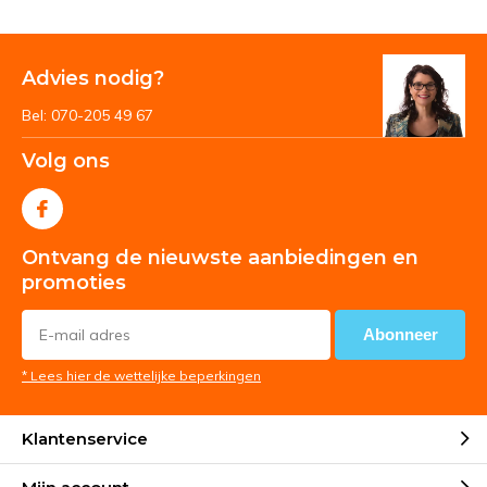
Advies nodig?
Bel: 070-205 49 67
Volg ons
Ontvang de nieuwste aanbiedingen en
promoties
Abonneer
* Lees hier de wettelijke beperkingen
Klantenservice