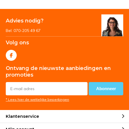
Advies nodig?
Bel: 070-205 49 67
Volg ons
Ontvang de nieuwste aanbiedingen en
promoties
Abonneer
* Lees hier de wettelijke beperkingen
Klantenservice