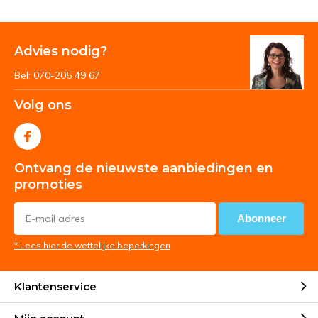
Advies nodig?
Bel: 070-205 49 67
Volg ons
Ontvang de nieuwste aanbiedingen en
promoties
Abonneer
* Lees hier de wettelijke beperkingen
Klantenservice