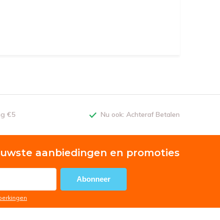
ng €5
Nu ook: Achteraf Betalen
euwste aanbiedingen en promoties
Abonneer
eperkingen