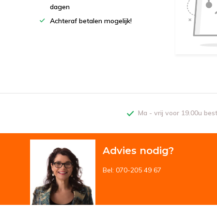
dagen
Achteraf betalen mogelijk!
Ma - vrij voor 19.00u bes
Advies nodig?
Bel: 070-205 49 67