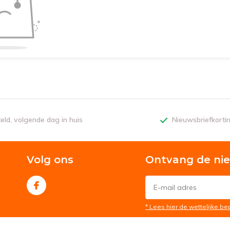
teld, volgende dag in huis
Nieuwsbriefkorti
Volg ons
Ontvang de ni
* Lees hier de wettelijke b