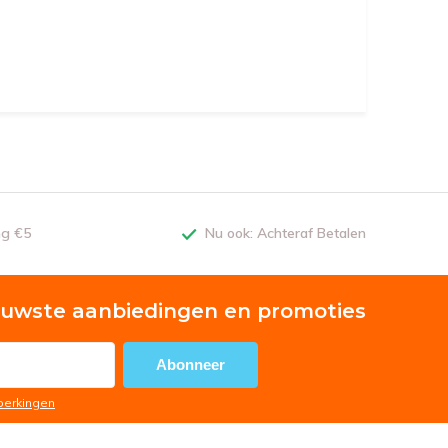
ng €5
Nu ook: Achteraf Betalen
euwste aanbiedingen en promoties
Abonneer
eperkingen