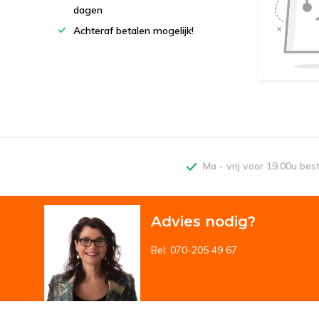
dagen
Achteraf betalen mogelijk!
Ma - vrij voor 19.00u bes
Advies nodig?
Bel: 070-205 49 67