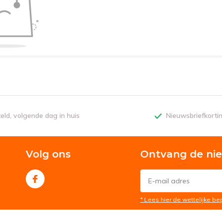
teld, volgende dag in huis
Nieuwsbriefkorti
Volg ons
Ontvang de ni
* Lees hier de wettelijke b