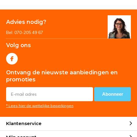
Advies nodig?
Bel: 070-205 49 67
Volg ons
Ontvang de nieuwste aanbiedingen en
promoties
Abonneer
* Lees hier de wettelijke beperkingen
Klantenservice