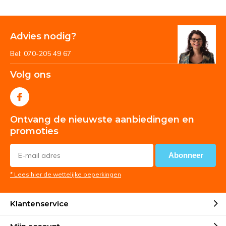
Advies nodig?
Bel: 070-205 49 67
Volg ons
Ontvang de nieuwste aanbiedingen en
promoties
Abonneer
* Lees hier de wettelijke beperkingen
Klantenservice