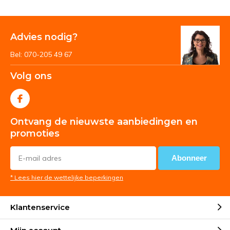
Advies nodig?
Bel: 070-205 49 67
Volg ons
Ontvang de nieuwste aanbiedingen en
promoties
Abonneer
* Lees hier de wettelijke beperkingen
Klantenservice