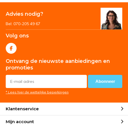
Advies nodig?
Bel: 070-205 49 67
Volg ons
Ontvang de nieuwste aanbiedingen en
promoties
Abonneer
* Lees hier de wettelijke beperkingen
Klantenservice
Mijn account