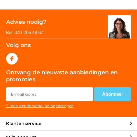
Advies nodig?
Bel: 070-205 49 67
Volg ons
Ontvang de nieuwste aanbiedingen en
promoties
Abonneer
* Lees hier de wettelijke beperkingen
Klantenservice