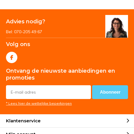
Advies nodig?
Bel: 070-205 49 67
Volg ons
Ontvang de nieuwste aanbiedingen en
promoties
Abonneer
* Lees hier de wettelijke beperkingen
Klantenservice