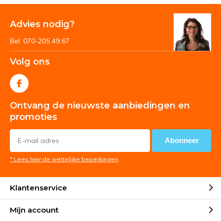
Advies nodig?
Bel: 070-205 49 67
Volg ons
Ontvang de nieuwste aanbiedingen en
promoties
Abonneer
* Lees hier de wettelijke beperkingen
Klantenservice
Mijn account