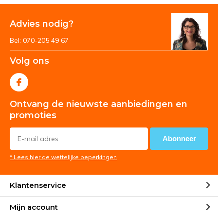
Advies nodig?
Bel: 070-205 49 67
Volg ons
Ontvang de nieuwste aanbiedingen en
promoties
Abonneer
* Lees hier de wettelijke beperkingen
Klantenservice
Mijn account