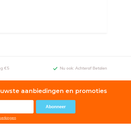
ng €5
Nu ook: Achteraf Betalen
euwste aanbiedingen en promoties
Abonneer
eperkingen