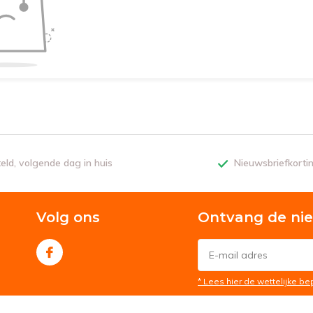
teld, volgende dag in huis
Nieuwsbriefkorti
Volg ons
Ontvang de ni
* Lees hier de wettelijke b