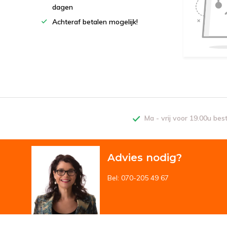
dagen
Achteraf betalen mogelijk!
Ma - vrij voor 19.00u bes
Advies nodig?
Bel: 070-205 49 67