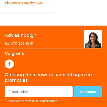
Klik voor verzendinformatie
Advies nodig?
Bel: 070-205 49 67
Volg ons
Ontvang de nieuwste aanbiedingen en
promoties
Abonneer
* Lees hier de wettelijke beperkingen