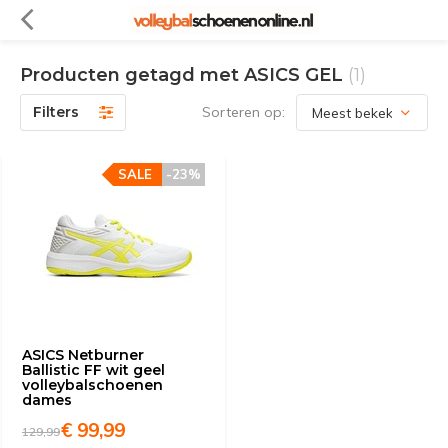
Producten getagd met ASICS GEL
(1)
Filters
Sorteren op:
SALE
-23%
ASICS Netburner
Ballistic FF wit geel
volleybalschoenen
dames
€ 99,99
129,99