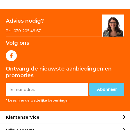
Advies nodig?
Bel: 070-205 49 67
Volg ons
Ontvang de nieuwste aanbiedingen en
promoties
Abonneer
* Lees hier de wettelijke beperkingen
Klantenservice