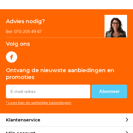
Advies nodig?
Bel: 070-205 49 67
Volg ons
Ontvang de nieuwste aanbiedingen en
promoties
Abonneer
* Lees hier de wettelijke beperkingen
Klantenservice