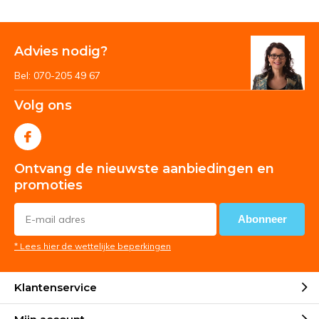
Advies nodig?
Bel: 070-205 49 67
Volg ons
Ontvang de nieuwste aanbiedingen en
promoties
Abonneer
* Lees hier de wettelijke beperkingen
Klantenservice