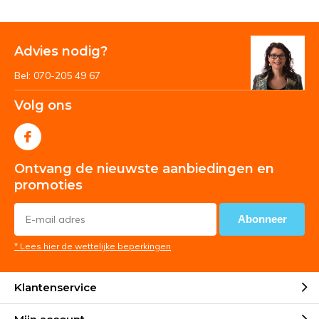
Advies nodig?
Bel: 070-205 49 67
Volg ons
Ontvang de nieuwste aanbiedingen en
promoties
Abonneer
* Lees hier de wettelijke beperkingen
Klantenservice