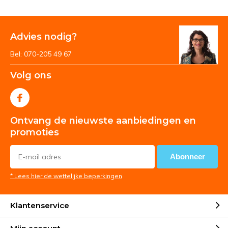
Advies nodig?
Bel: 070-205 49 67
Volg ons
Ontvang de nieuwste aanbiedingen en
promoties
Abonneer
* Lees hier de wettelijke beperkingen
Klantenservice