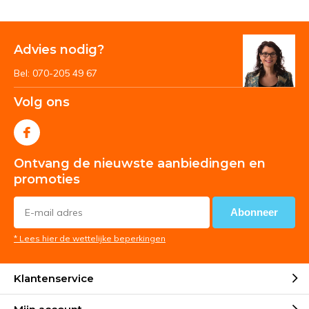
Advies nodig?
Bel: 070-205 49 67
Volg ons
Ontvang de nieuwste aanbiedingen en
promoties
Abonneer
* Lees hier de wettelijke beperkingen
Klantenservice