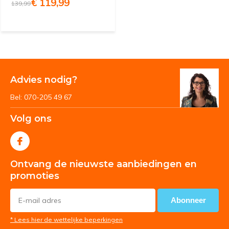
€ 119,99
139,99
Advies nodig?
Bel: 070-205 49 67
Volg ons
Ontvang de nieuwste aanbiedingen en
promoties
Abonneer
* Lees hier de wettelijke beperkingen